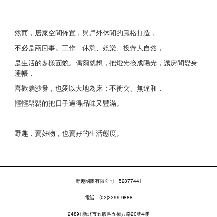
然而，居家空間佈置，與戶外休閒的風格打造，
不必是兩回事。工作、休憩、娛樂、投奔大自然，
是生活的多樣面貌。偶爾就想，把燈光換成陽光，讓房間變身
睡帳，
喜歡躺沙發，也愛以大地為床；不衝突、無違和，
輕輕鬆鬆的把日子過得品味又豐滿。
野趣，賣好物，也賣好的生活態度。
野趣國際有限公司
52377441
電話：(02)2299-9888
24891新北市五股區五權八路20號4樓