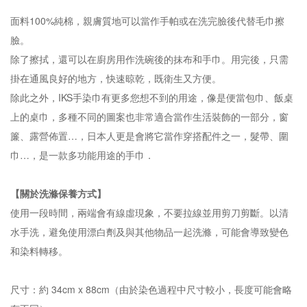
面料100%純棉，親膚質地可以當作手帕或在洗完臉後代替毛巾擦
臉。
除了擦拭，還可以在廚房用作洗碗後的抹布和手巾。用完後，只需
掛在通風良好的地方，快速晾乾，既衛生又方便。
除此之外，IKS手染巾有更多您想不到的用途，像是便當包巾、飯桌
上的桌巾，多種不同的圖案也非常適合當作生活裝飾的一部分，窗
簾、露營佈置…，日本人更是會將它當作穿搭配件之一，髮帶、圍
巾…，是一款多功能用途的手巾．
【關於洗滌保養方式】
使用一段時間，兩端會有線虛現象，不要拉線並用剪刀剪斷。以清
水手洗，避免使用漂白劑及與其他物品一起洗滌，可能會導致變色
和染料轉移。
尺寸：約 34cm x 88cm（由於染色過程中尺寸較小，長度可能會略