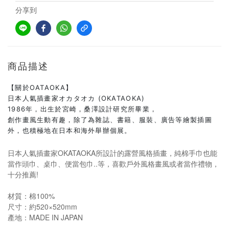
分享到
商品描述
【關於OATAOKA】
日本人氣插畫家オカタオカ (OKATAOKA)
1986年，出生於宮崎，桑澤設計研究所畢業，
創作畫風生動有趣，除了為雜誌、書籍、服裝、廣告等繪製插圖
外，也積極地在日本和海外舉辦個展。
日本人氣插畫家OKATAOKA所設計的露營風格插畫，純棉手巾也能
當作頭巾、桌巾、便當包巾..等，喜歡戶外風格畫風或者當作禮物，
十分推薦!
材質：棉100%
尺寸：約520×520mm
產地：MADE IN JAPAN