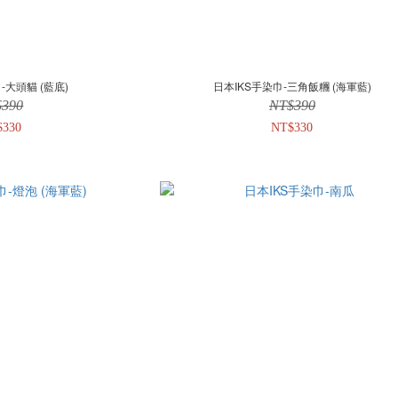
-大頭貓 (藍底)
日本IKS手染巾-三角飯糰 (海軍藍)
$390
NT$390
$330
NT$330