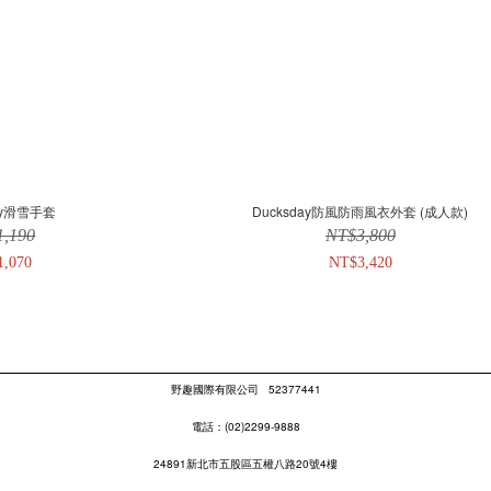
day滑雪手套
Ducksday防風防雨風衣外套 (成人款)
1,190
NT$3,800
1,070
NT$3,420
野趣國際有限公司
52377441
電話：(02)2299-9888
24891新北市五股區五權八路20號4樓