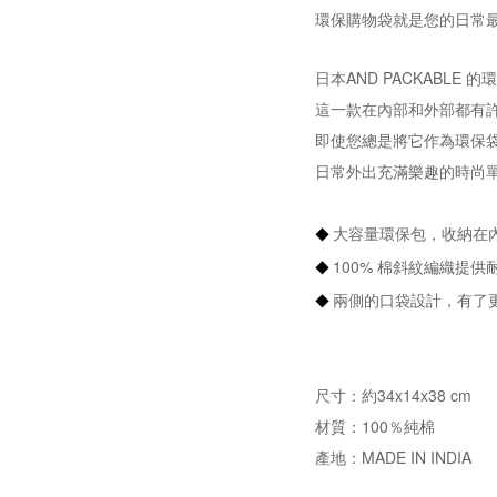
環保購物袋就是您的日常最
日本AND PACKABLE
這一款在內部和外部都有
即使您總是將它作為環保
日常外出充滿樂趣的時尚
大容量環保包，收納在
◆
100% 棉斜紋編織提
◆
兩側的口袋設計，有了
◆
尺寸：約34x14x38 cm
材質：100％純棉
產地：MADE IN INDIA