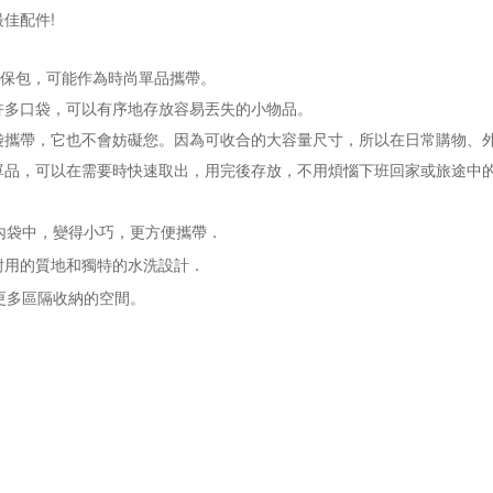
佳配件!
 的環保包，可能作為時尚單品攜帶。
許多口袋，可以有序地存放容易丟失的小物品。
袋攜帶，它也不會妨礙您。因為可收合的大容量尺寸，所以在日常購物、
單品，可以在需要時快速取出，用完後存放，不用煩惱下班回家或旅途中
內袋中，變得小巧，更方便攜帶．
供耐用的質地和獨特的水洗設計．
更多區隔收納的空間。