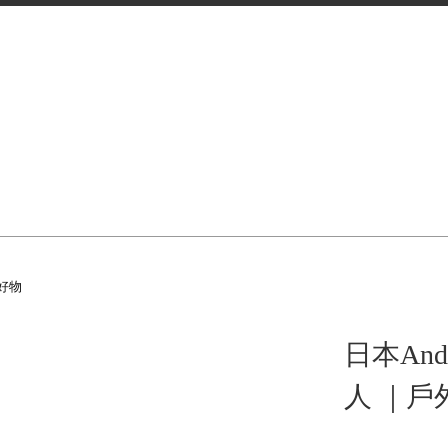
好物
日本And
人 ｜