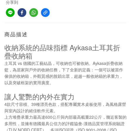
分享到
商品描述
Aykasa
收納系統的品味指標
土耳其折
疊收納箱
vs
Aykasa
土耳其
德國的工藝結晶，可收納也可被收納。
折疊收納
籃，為居家與戶外的收納任務，下了全新的定義：一個可以被當作
傢俱的收納箱，外觀質感的脫穎出眾，超越一般收納箱的承重力，
以及突破框架的實用廣度。
讓人驚艷的內外在實力
39
4
款尺寸容積、
種漂亮色款，搭配專屬實木桌板使用，為風格露營
與室內設計的絕佳軟件元素。
600
22
上方堆疊承重力最高達
公斤與內部最高載重
公斤，幾近客製的
-
多用性，並擁有德國最具公信力的評鑑協會
漢德品質管理系統驗證
TUV NORD CERT
ISO
ISO 9001-2008 / ISO
（
）、多項
認證（