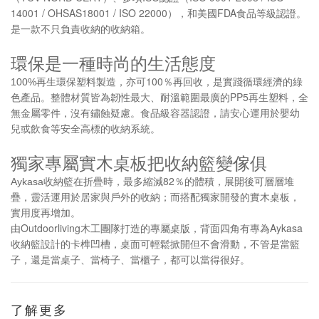
14001 / OHSAS18001 / ISO 22000
FDA
），和美國
食品等級認證。
是一款不只負責收納的收納箱。
環保是一種時尚的生活態度
100
100%
再生環保塑料製造，亦可
％再回收，是實踐循環經濟的綠
PP5
色產品。整體材質皆為韌性最大、耐溫範圍最廣的
再生塑料，全
無金屬零件，沒有鏽蝕疑慮。食品級容器認證，請安心運用於嬰幼
兒或飲食等安全高標的收納系統。
獨家專屬實木桌板把收納籃變傢俱
82
Aykasa
收納籃在折疊時，最多縮減
％的體積，展開後可層層堆
疊，靈活運用於居家與戶外的收納；而搭配獨家開發的實木桌板，
實用度再增加。
Outdoorliving
Aykasa
由
木工團隊打造的專屬桌版，背面四角有專為
收納籃設計的卡榫凹槽，桌面可輕鬆掀開但不會滑動，不管是當籃
子，還是當桌子、當椅子、當櫃子，都可以當得很好。
了解更多