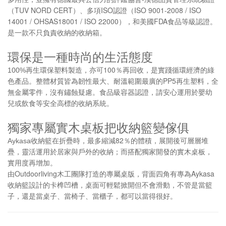
TUV NORD CERT
ISO
ISO 9001-2008 / ISO
（
）、多項
認證（
14001 / OHSAS18001 / ISO 22000
FDA
），和美國
食品等級認證。
是一款不只負責收納的收納箱。
環保是一種時尚的生活態度
100
100%
再生環保塑料製造，亦可
％再回收，是實踐循環經濟的綠
PP5
色產品。整體材質皆為韌性最大、耐溫範圍最廣的
再生塑料，全
無金屬零件，沒有鏽蝕疑慮。食品級容器認證，請安心運用於嬰幼
兒或飲食等安全高標的收納系統。
獨家專屬實木桌板把收納籃變傢俱
82
Aykasa
收納籃在折疊時，最多縮減
％的體積，展開後可層層堆
疊，靈活運用於居家與戶外的收納；而搭配獨家開發的實木桌板，
實用度再增加。
Outdoorliving
Aykasa
由
木工團隊打造的專屬桌版，背面四角有專為
收納籃設計的卡榫凹槽，桌面可輕鬆掀開但不會滑動，不管是當籃
子，還是當桌子、當椅子、當櫃子，都可以當得很好。