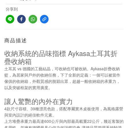
分享到
商品描述
Aykasa
收納系統的品味指標
土耳其折
疊收納箱
vs
Aykasa
土耳其
德國的工藝結晶，可收納也可被收納。
折疊收納
籃，為居家與戶外的收納任務，下了全新的定義：一個可以被當作
傢俱的收納箱，外觀質感的脫穎出眾，超越一般收納箱的承重力，
以及突破框架的實用廣度。
讓人驚艷的內外在實力
39
4
款尺寸容積、
種漂亮色款，搭配專屬實木桌板使用，為風格露營
與室內設計的絕佳軟件元素。
600
22
上方堆疊承重力最高達
公斤與內部最高載重
公斤，幾近客製的
-
多用性，並擁有德國最具公信力的評鑑協會
漢德品質管理系統驗證