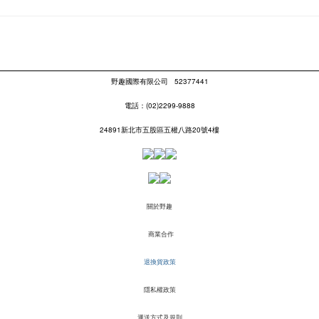
野趣國際有限公司
52377441
電話：(02)2299-9888
24891新北市五股區五權八路20號4樓
關於野趣
商業合作
退換貨政策
隱私權政策
運送方式及規則