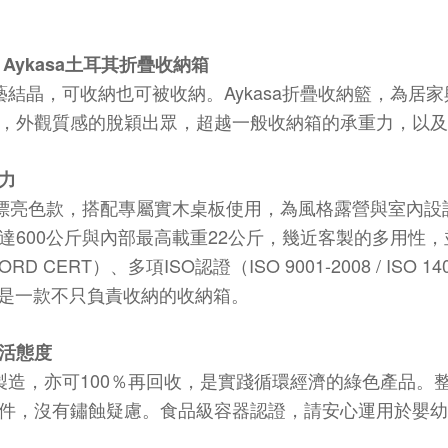
Aykasa
標
土耳其折疊收納箱
Aykasa
藝結晶，可收納也可被收納。
折疊收納籃，為居家
，外觀質感的脫穎出眾，超越一般收納箱的承重力，以及
力
漂亮色款，搭配專屬實木桌板使用，為風格露營與室內設
600
22
達
公斤與內部最高載重
公斤，幾近客製的多用性，
NORD CERT
ISO
ISO 9001-2008 / ISO 14
）、多項
認證（
是一款不只負責收納的收納箱。
活態度
100
製造，亦可
％再回收，是實踐循環經濟的綠色產品。
件，沒有鏽蝕疑慮。食品級容器認證，請安心運用於嬰幼