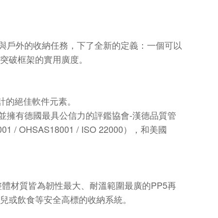
與戶外的收納任務，下了全新的定義：一個可以
突破框架的實用廣度。
計的絕佳軟件元素。
-
並擁有德國最具公信力的評鑑協會
漢德品質管
001 / OHSAS18001 / ISO 22000
），和美國
PP5
整體材質皆為韌性最大、耐溫範圍最廣的
再
兒或飲食等安全高標的收納系統。