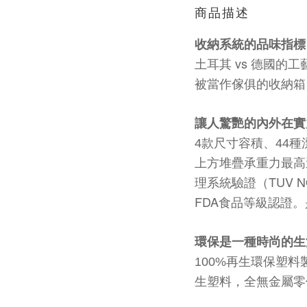
商品描述
收納系統的品味指
vs
土耳其
德國的工
被當作傢俱的收納箱
讓人驚艷的內外在實
4
款尺寸容積、
44
種
上方堆疊承重力最高
TUV 
理系統驗證（
FDA
食品等級認證。
環保是一種時尚的生
100%
再生環保塑料
生塑料，全無金屬零