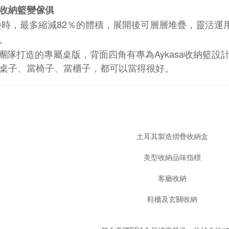
收納籃變傢俱
82
疊時，最多縮減
％的體積，展開後可層層堆疊，靈活運
。
團隊打造的專屬桌版，背面四角有專為
Aykasa
收納籃設
桌子、當椅子、當櫃子，都可以當得很好。