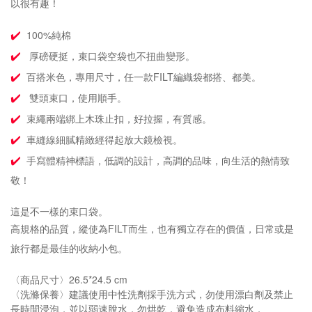
以很有趣！
✔️
100%
純棉
✔️
厚磅硬挺，束口袋空袋也不扭曲變形。
✔️
百搭米色，專用尺寸，任一款
FILT
編織袋都搭、都美。
✔️
雙頭束口，使用順手。
✔️
束繩兩端綁上木珠止扣，好拉握，有質感。
✔️
車縫線細膩精緻經得起放大鏡檢視。
✔️
手寫體精神標語，低調的設計，高調的品味，向生活的熱情致
敬！
這是不一樣的束口袋。
高規格的品質，縱使為FILT而生，也有獨立存在的價值，日常或是
旅行都是最佳的收納小包。
〈商品尺寸〉
26.5*24.5 cm
〈洗滌保養〉建議使用中性洗劑採手洗方式，勿使用漂白劑及禁止
長時間浸泡，並以弱速脫水，勿烘乾，避免造成布料縮水．