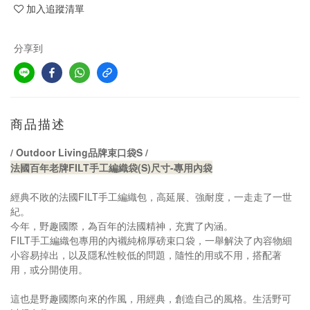
加入追蹤清單
分享到
商品描述
/ Outdoor Living
S /
品牌束口袋
法國百年老牌
FILT
手工編織袋(S)尺寸-專用內袋
經典不敗的法國
FILT
手工編織包，高延展、強耐度，一走走了一世
紀。
今年，野趣國際，為百年的法國精神，充實了內涵。
FILT
手工編織包專用的內襯純棉厚磅束口袋，一舉解決了內容物細
小容易掉出，以及隱私性較低的問題，隨性的用或不用，搭配著
用，或分開使用。
這也是野趣國際向來的作風，用經典，創造自己的風格。生活野可