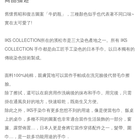
商品描述
舊懷舊昭和復古圖案「牛奶瓶」，三種顏色似乎也代表著不同口味~
實在太可愛了!
IKS COLLECTION所在的濱松市是三大染色產地之一。所有 IKS
COLLECTION 手巾都是由工匠手工染色的日本手巾。以日本獨有的
傳統染色技術製成。
面料100%純棉，親膚質地可以當作手帕或在洗完臉後代替毛巾擦
臉。
除了擦拭，還可以在廚房用作洗碗後的抹布和手巾。用完後，只需
掛在通風良好的地方，快速晾乾，既衛生又方便。
除此之外，IKS手染巾有更多您想不到的用途，像是便當包巾、飯桌
上的桌巾，多種不同的圖案也非常適合當作生活裝飾的一部分，窗
簾、露營佈置…，日本人更是會將它當作穿搭配件之一，髮帶、圍
巾…，是一款多功能用途的手巾．