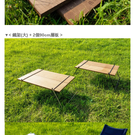
< 鐵架(大) + 2個90cm層板 >
▼