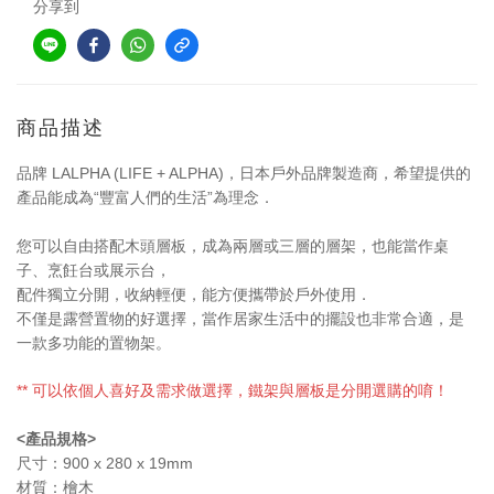
分享到
商品描述
品牌
LALPHA (LIFE + ALPHA)，
日本
戶外品牌製造商，
希望提供的
產品能成為
“豐富人們的生活
”為理念．
您可以自由搭配木頭層板，成為兩層或三層的層架，也能當作桌
子、烹飪台或展示台
，
配件獨立分開，收納輕便，能方便攜帶於戶外使用．
不僅是露營置物的好選擇，當作居家生活中的擺設也非常合適，是
一款多功能的置物架。
** 可以依個人喜好及需求做選擇，鐵架與層板是分開選購的唷！
<產品規格>
尺寸：900 x 280 x 19mm
材質：檜木