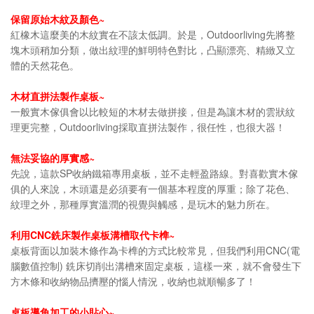
保留原始木紋及顏色~
Outdoorliving
紅橡木這麼美的木紋實在不該太低調。於是，
先將整
塊木頭稍加分類，做出紋理的鮮明特色對比，凸顯漂亮、精緻又立
體的天然花色。
~
木材直拼法製作桌板
一般實木傢俱會以比較短的木材去做拼接，但是為讓木材的雲狀紋
Outdoorliving
理更完整，
採取直拼法製作，很任性，也很大器！
~
無法妥協的厚實感
SP收納
先說，這款
鐵箱專用桌板，並不走輕盈路線。對喜歡實木傢
俱的人來說，木頭還是必須要有一個基本程度的厚重；除了花色、
紋理之外，那種厚實溫潤的視覺與觸感，是玩木的魅力所在。
CNC
~
利用
銑床製作桌板溝槽取代卡榫
CNC(
桌板背面以加裝木條作為卡榫的方式比較常見，但我們利用
電
)
腦數值控制
銑床切削出溝槽來固定桌板，
這樣一來，就不會發生下
方木條和收納物品擠壓的惱人情況，收納也就順暢多了！
~
桌板導角加工的小貼心