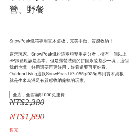
營、野餐
SnowPeak鐵箱專用實木桌板，完美手做、質感收納！
露營玩家、SnowPeak鐵粉這兩項雙重身分者，擁有一個以上
SP鐵箱應該是基本。但是露營裝備的拼圖永遠都少一塊，這個
我們也懂；好用還要再更好用，好看還要再更好看。
OutdoorLiving這款SnowPeak UG-055g/025g專用實木桌板，
就是生來為滿足有質感收納偏執的玩家。
全店，全館滿$1000免運費
NT$2,380
NT$1,890
售完