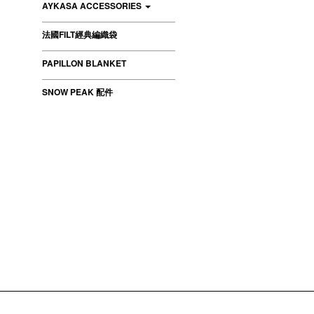
AYKASA ACCESSORIES
法國FILT經典編織袋
PAPILLON BLANKET
SNOW PEAK 配件