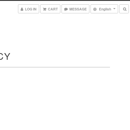
LOG IN
CART
MESSAGE
English
CY