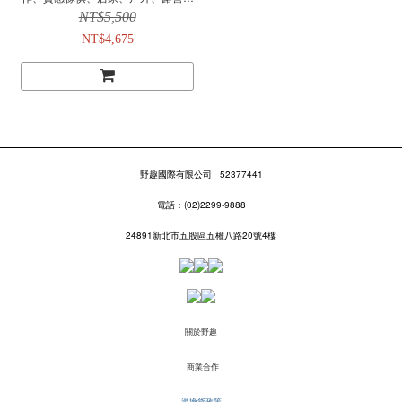
野餐
NT$5,500
NT$4,675
野趣國際有限公司
52377441
電話：(02)2299-9888
24891新北市五股區五權八路20號4樓
關於野趣
商業合作
退換貨政策