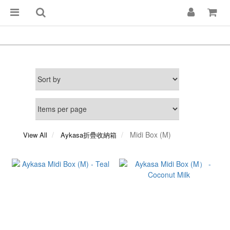
Midi Box (M)
View All
Aykasa折疊收納箱