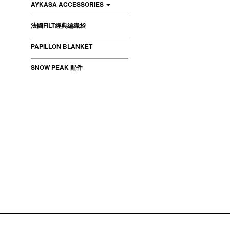
AYKASA ACCESSORIES
法國FILT經典編織袋
PAPILLON BLANKET
SNOW PEAK 配件