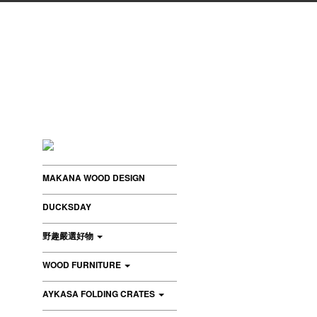
MAKANA WOOD DESIGN
DUCKSDAY
野趣嚴選好物
WOOD FURNITURE
AYKASA FOLDING CRATES