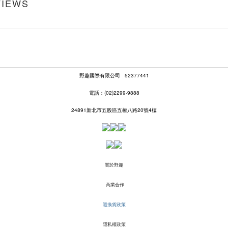
VIEWS
野趣國際有限公司
52377441
電話：(02)2299-9888
24891新北市五股區五權八路20號4樓
關於野趣
商業合作
退換貨政策
隱私權政策