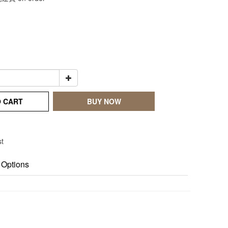
O CART
BUY NOW
st
 Options