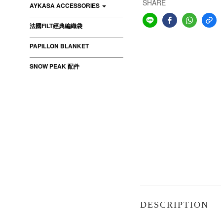
SHARE
AYKASA ACCESSORIES
法國FILT經典編織袋
PAPILLON BLANKET
SNOW PEAK 配件
DESCRIPTION