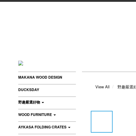
MAKANA WOOD DESIGN
View All
野趣嚴選
DUCKSDAY
野趣嚴選好物
WOOD FURNITURE
AYKASA FOLDING CRATES