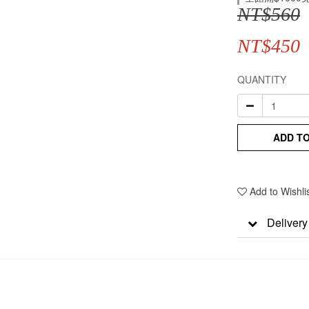
NT$560
NT$450
QUANTITY
ADD T
Add to Wishli
Delivery