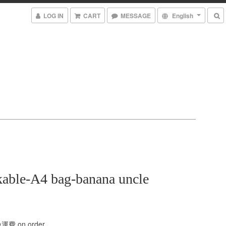
LOG IN
CART
MESSAGE
English
able-A4 bag-banana uncle
費 on order