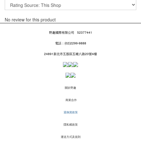
No review for this product
野趣國際有限公司
52377441
電話：(02)2299-9888
24891新北市五股區五權八路20號4樓
關於野趣
商業合作
退換貨政策
隱私權政策
運送方式及規則