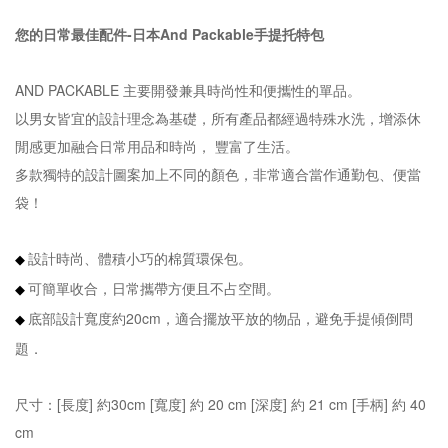
您的日常最佳配件-日本And Packable手提托特包
AND PACKABLE 主要開發兼具時尚性和便攜性的單品。
以男女皆宜的設計理念為基礎，所有產品都經過特殊水洗，增添休
閒感更加融合日常用品和時尚， 豐富了生活。
多款獨特的設計圖案加上不同的顏色，非常適合當作通勤包、便當
袋！
設計時尚、體積小巧的棉質環保包。
◆
可簡單收合，日常攜帶方便且不占空間。
◆
底部設計寬度約20cm，適合擺放平放的物品，避免手提傾倒問
◆
題．
尺寸：[長度] 約30cm [寬度] 約 20 cm [深度] 約 21 cm [手柄] 約 40
cm