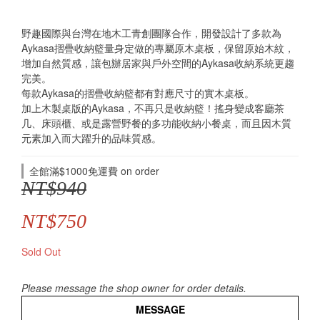
野趣國際與台灣在地木工青創團隊合作，開發設計了多款為
Aykasa摺疊收納籃量身定做的專屬原木桌板，保留原始木紋，
增加自然質感，讓包辦居家與戶外空間的Aykasa收納系統更趨
完美。
每款Aykasa的摺疊收納籃都有對應尺寸的實木桌板。
加上木製桌版的Aykasa，不再只是收納籃！搖身變成客廳茶
几、床頭櫃、或是露營野餐的多功能收納小餐桌，而且因木質
元素加入而大躍升的品味質感。
全館滿$1000免運費 on order
NT$940
NT$750
Sold Out
Please message the shop owner for order details.
MESSAGE