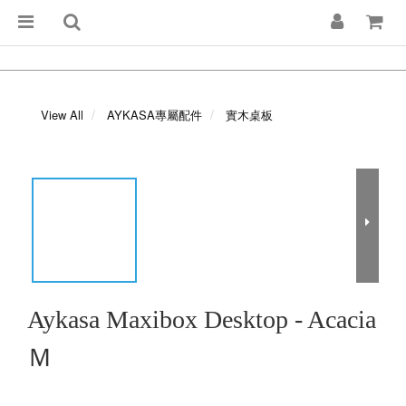
View All
AYKASA專屬配件
實木桌板
Aykasa Maxibox Desktop - Acacia
Ｍ