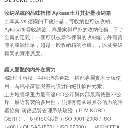
DESCRIPTION
Aykasa
收納系統的品味指標
土耳其折疊收納箱
vs
土耳其
德國的工藝結晶，可收納也可被收納。
Aykasa
折疊收納籃，為居家與戶外的收納任務，下了
全新的定義：一個可以被當作傢俱的收納箱，外觀質
感的脫穎出眾，超越一般收納箱的承重力，以及突破
框架的實用廣度。
讓人驚艷的內外在實力
44
4
款尺寸容積、
種漂亮色款，搭配專屬實木桌板使
用，為風格露營與室內設計的絕佳軟件元素。
600
22
上方堆疊承重力最高達
公斤與內部最高載重
公
斤，幾近客製的多用性，並擁有德國最具公信力的評
-
TUV NORD
鑑協會
漢德品質管理系統驗證（
CERT
ISO
ISO 9001-2008 / ISO
）、多項
認證（
14001 / OHSAS18001 / ISO 22000
FDA
），和美國