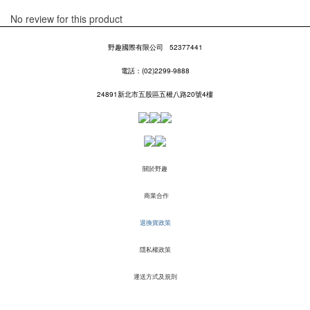
No review for this product
野趣國際有限公司
52377441
電話：(02)2299-9888
24891新北市五股區五權八路20號4樓
關於野趣
商業合作
退換貨政策
隱私權政策
運送方式及規則