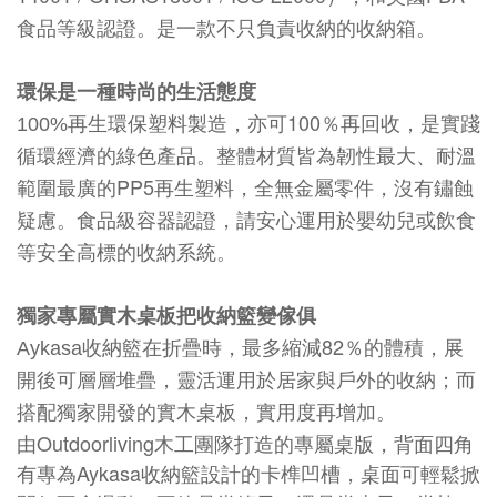
食品等級認證。是一款不只負責收納的收納箱。
環保是一種時尚的生活態度
100
100%
再生環保塑料製造，亦可
％再回收，是實踐
循環經濟的綠色產品。整體材質皆為韌性最大、耐溫
PP5
範圍最廣的
再生塑料，全無金屬零件，沒有鏽蝕
疑慮。食品級容器認證，請安心運用於嬰幼兒或飲食
等安全高標的收納系統。
獨家專屬實木桌板把收納籃變傢俱
82
Aykasa
收納籃在折疊時，最多縮減
％的體積，展
開後可層層堆疊，靈活運用於居家與戶外的收納；而
搭配獨家開發的實木桌板，實用度再增加。
由
Outdoorliving
木工團隊打造的專屬桌版，背面四角
有專為
Aykasa
收納籃設計的卡榫凹槽，桌面可輕鬆掀