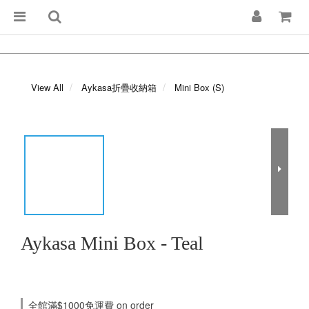
View All
Aykasa折疊收納箱
Mini Box (S)
Aykasa Mini Box - Teal
全館滿$1000免運費 on order