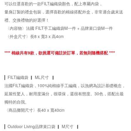
可以任選喜歡的一款FILT編織袋顏色，配上專屬內袋，
量身訂製的禮盒包裝，選擇喜歡的棉線搭配外盒，非常適合歲末送
禮、交換禮物的好選擇！
〈內容物〉法國 FILT手工編織袋M一件 + 品牌束口袋M一件
〈外盒尺寸〉長8 x 寬3 x 高4cm
**** 棉線共有9款，欲挑選可備註於訂單，若無則隨機搭配 ****
▎FILT編織袋 ▎ ML尺寸 ▎
法國FILT編織袋，100%純棉線手工編織，以漁網為設計基礎概念，
延展性驚人，耐用度滿分，很環保，還很有態度。30色，搭配出最
獨特的自我。
〈商品攤開尺寸〉長40 x 寬40cm
▎Outdoor Living品牌束口袋 ▎ M尺寸 ▎