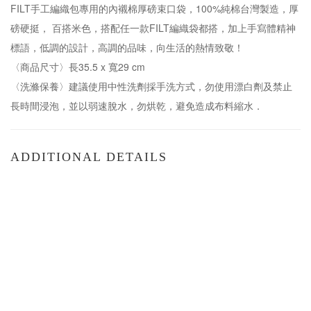
FILT手工編織包專用的內襯棉厚磅束口袋，100%純棉台灣製造，厚
磅硬挺， 百搭米色，搭配任一款FILT編織袋都搭，加上手寫體精神
標語，低調的設計，高調的品味，向生活的熱情致敬！
〈商品尺寸〉長35.5 x 寬29 cm
〈洗滌保養〉建議使用中性洗劑採手洗方式，勿使用漂白劑及禁止
長時間浸泡，並以弱速脫水，勿烘乾，避免造成布料縮水．
ADDITIONAL DETAILS