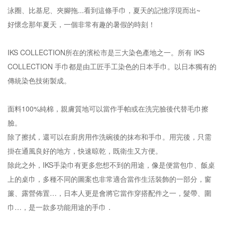
泳圈、比基尼、夾腳拖...看到這條手巾，夏天的記憶浮現而出~
好懷念那年夏天，一個非常有趣的暑假的時刻！
IKS COLLECTION所在的濱松市是三大染色產地之一。所有 IKS
COLLECTION 手巾都是由工匠手工染色的日本手巾。以日本獨有的
傳統染色技術製成。
面料100%純棉，親膚質地可以當作手帕或在洗完臉後代替毛巾擦
臉。
除了擦拭，還可以在廚房用作洗碗後的抹布和手巾。用完後，只需
掛在通風良好的地方，快速晾乾，既衛生又方便。
除此之外，IKS手染巾有更多您想不到的用途，像是便當包巾、飯桌
上的桌巾，多種不同的圖案也非常適合當作生活裝飾的一部分，窗
簾、露營佈置…，日本人更是會將它當作穿搭配件之一，髮帶、圍
巾…，是一款多功能用途的手巾．