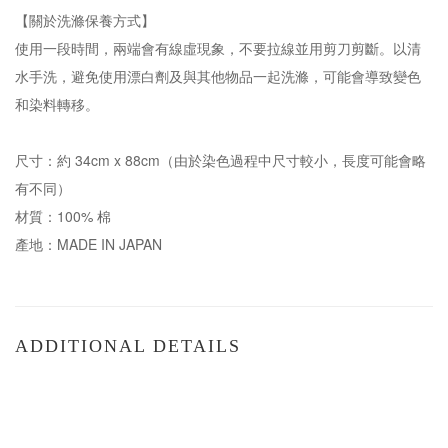
【關於洗滌保養方式】
使用一段時間，兩端會有線虛現象，不要拉線並用剪刀剪斷。以清
水手洗，避免使用漂白劑及與其他物品一起洗滌，可能會導致變色
和染料轉移。
尺寸：約 34cm x 88cm（由於染色過程中尺寸較小，長度可能會略
有不同）
材質：100% 棉
產地：MADE IN JAPAN
ADDITIONAL DETAILS