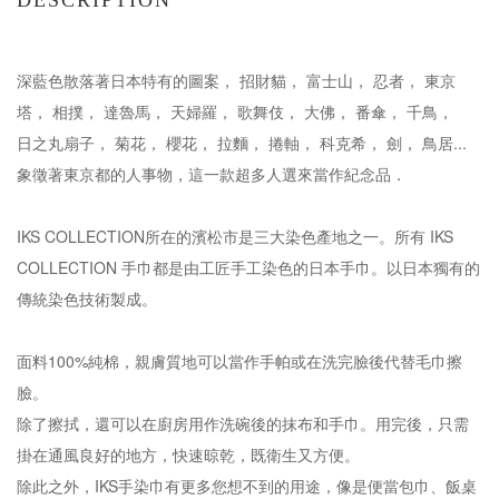
DESCRIPTION
深藍色散落著日本特有的圖案， 招財貓， 富士山， 忍者， 東京
塔， 相撲， 達魯馬， 天婦羅， 歌舞伎， 大佛， 番傘， 千鳥，
日之丸扇子， 菊花， 櫻花， 拉麵， 捲軸， 科克希， 劍， 鳥居...
象徵著東京都的人事物，這一款超多人選來當作紀念品．
IKS COLLECTION所在的濱松市是三大染色產地之一。所有 IKS
COLLECTION 手巾都是由工匠手工染色的日本手巾。以日本獨有的
傳統染色技術製成。
面料100%純棉，親膚質地可以當作手帕或在洗完臉後代替毛巾擦
臉。
除了擦拭，還可以在廚房用作洗碗後的抹布和手巾。用完後，只需
掛在通風良好的地方，快速晾乾，既衛生又方便。
除此之外，IKS手染巾有更多您想不到的用途，像是便當包巾、飯桌