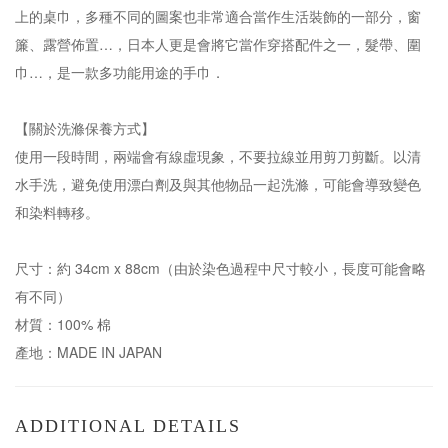
上的桌巾，多種不同的圖案也非常適合當作生活裝飾的一部分，窗
簾、露營佈置…，日本人更是會將它當作穿搭配件之一，髮帶、圍
巾…，是一款多功能用途的手巾．
【關於洗滌保養方式】
使用一段時間，兩端會有線虛現象，不要拉線並用剪刀剪斷。以清
水手洗，避免使用漂白劑及與其他物品一起洗滌，可能會導致變色
和染料轉移。
尺寸：約 34cm x 88cm（由於染色過程中尺寸較小，長度可能會略
有不同）
材質：100% 棉
產地：MADE IN JAPAN
ADDITIONAL DETAILS