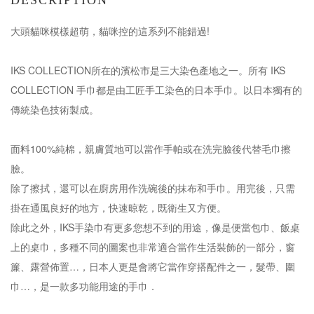
DESCRIPTION
大頭貓咪模樣超萌，貓咪控的這系列不能錯過!
IKS COLLECTION所在的濱松市是三大染色產地之一。所有 IKS
COLLECTION 手巾都是由工匠手工染色的日本手巾。以日本獨有的
傳統染色技術製成。
面料100%純棉，親膚質地可以當作手帕或在洗完臉後代替毛巾擦
臉。
除了擦拭，還可以在廚房用作洗碗後的抹布和手巾。用完後，只需
掛在通風良好的地方，快速晾乾，既衛生又方便。
除此之外，IKS手染巾有更多您想不到的用途，像是便當包巾、飯桌
上的桌巾，多種不同的圖案也非常適合當作生活裝飾的一部分，窗
簾、露營佈置…，日本人更是會將它當作穿搭配件之一，髮帶、圍
巾…，是一款多功能用途的手巾．