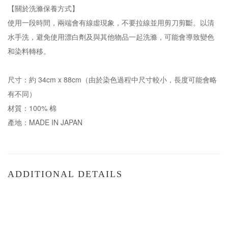
【關於洗滌保養方式】
使用一段時間，兩端會有線虛現象，不要拉線並用剪刀剪斷。以清
水手洗，避免使用漂白劑及與其他物品一起洗滌，可能會導致變色
和染料轉移。
尺寸：約 34cm x 88cm（由於染色過程中尺寸較小，長度可能會略
有不同）
材質：100% 棉
產地：MADE IN JAPAN
ADDITIONAL DETAILS