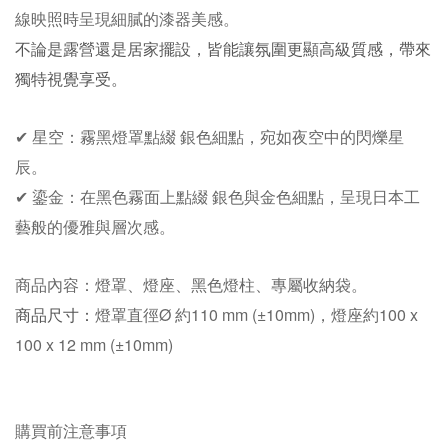
線映照時呈現細膩的漆器美感。
不論是露營還是居家擺設，皆能讓氛圍更顯高級質感，帶來
獨特視覺享受。
✔ 星空：霧黑燈罩點綴 銀色細點，宛如夜空中的閃爍星
辰
。
✔ 鎏金：在黑色霧面上點綴 銀色與金色細點，呈現日本工
藝般的優雅與層次感
。
商品內容：燈罩
、燈座
、黑色
燈柱
、專屬收納袋
。
商品尺寸：
燈罩
直徑Ø 約110 mm (±10mm)
，
燈座
約100 x
100 x 12 mm
(±10mm)
購買前注意事項