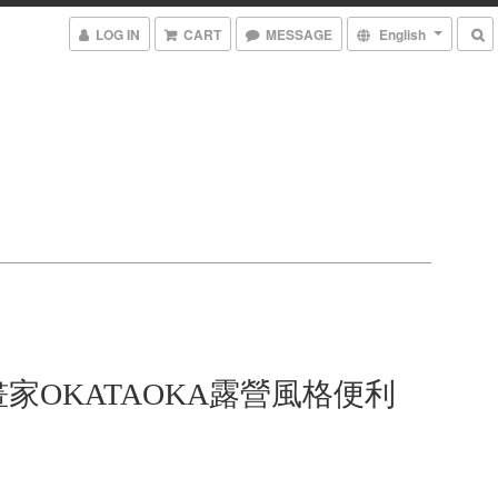
LOG IN
CART
MESSAGE
English
家OKATAOKA露營風格便利