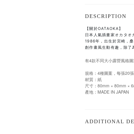
DESCRIPTION
【關於OATAOKA】
日本人氣插畫家オカタオカ 
1986年，出生於宮崎，
創作畫風生動有趣，除了
有4款不同大小露營風格圖案
規格：4種圖案，每張20張
材質：紙
尺寸：80mm × 80mm × 
產地：MADE IN JAPAN
ADDITIONAL DE