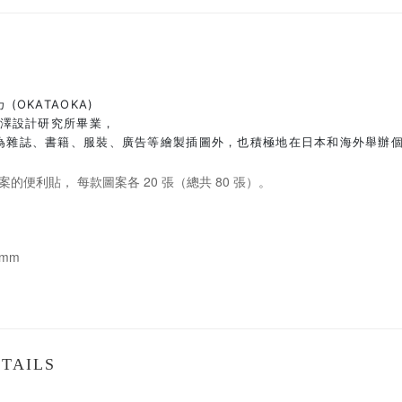
(OKATAOKA)
桑澤設計研究所畢業，
為雜誌、書籍、服裝、廣告等繪製插圖外，也積極地在日本和海外舉辦
的便利貼， 每款圖案各 20 張（總共 80 張）。
6mm
TAILS