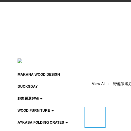
MAKANA WOOD DESIGN
View All
野趣嚴選
DUCKSDAY
野趣嚴選好物
WOOD FURNITURE
AYKASA FOLDING CRATES