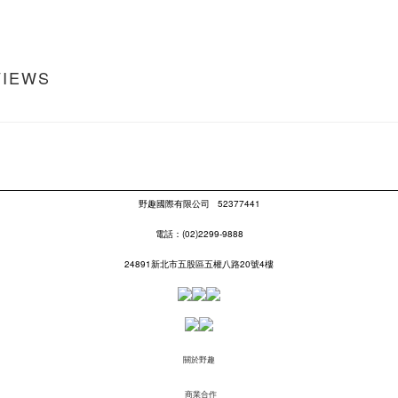
VIEWS
野趣國際有限公司
52377441
電話：(02)2299-9888
24891新北市五股區五權八路20號4樓
關於野趣
商業合作