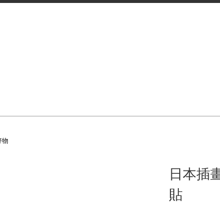
好物
日本插畫
貼