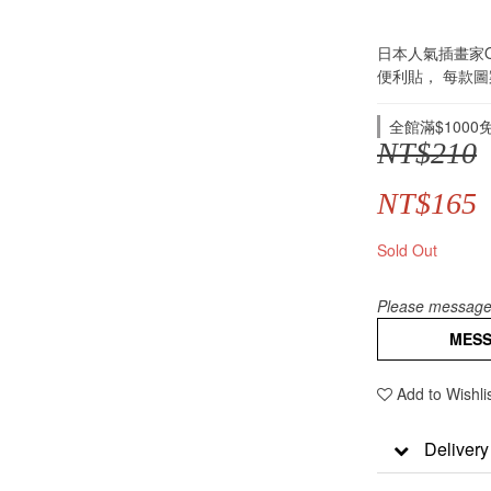
日本人氣插畫家O
便利貼， 每款圖案
全館滿$1000免運
NT$210
NT$165
Sold Out
Please message 
MES
Add to Wishli
Delivery