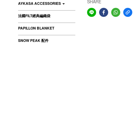
SHARE
AYKASA ACCESSORIES
法國FILT經典編織袋
PAPILLON BLANKET
SNOW PEAK 配件