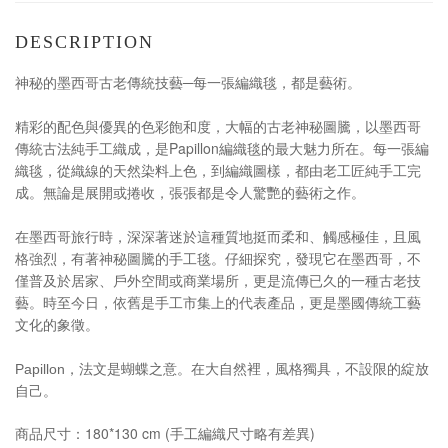
DESCRIPTION
神秘的墨西哥古老傳統技藝─每一張編織毯，都是藝術。
精彩的配色與優異的色彩飽和度，大幅的古老神秘圖騰，以墨西哥
Papillon
傳統古法純手工織成，是
編織毯的最大魅力所在。每一張編
織毯，從織線的天然染料上色，到編織圖樣，都由老工匠純手工完
成。無論是展開或捲收，張張都是令人驚艷的藝術之作。
在墨西哥旅行時，深深著迷於這種質地挺而柔和、觸感極佳，且風
格強烈，有著神秘圖騰的手工毯。仔細探究，發現它在墨西哥，不
僅普及於居家、戶外空間或商業場所，更是流傳已久的一種古老技
藝。時至今日，依舊是手工市集上的代表產品，更是墨國傳統工藝
文化的象徵。
Papillon
，法文是蝴蝶之意。在大自然裡，風格獨具，不設限的綻放
自己。
商品尺寸：180*130 cm (手工編織尺寸略有差異)