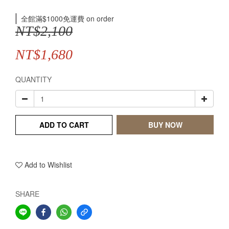
全館滿$1000免運費 on order
NT$2,100
NT$1,680
QUANTITY
ADD TO CART
BUY NOW
Add to Wishlist
SHARE