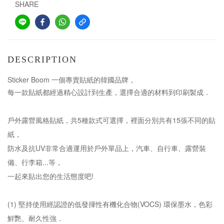
SHARE
DESCRIPTION
Sticker Boom 一個專賣貼紙的韓國品牌，
每一款貼紙都經過精心設計到生產，選擇合適的材料到印刷製成．
戶外露營風格貼紙，共5種款式可選擇，裡面分別共有15張不同的貼
紙，
防水及抗UV非常合適運用於戶外單品上，汽車、自行車、露營裝
備、行李箱...等，
一起來貼出您的生活態度吧!
(1) 堅持使用經認證的低發揮性有機化合物(VOCS) 環保墨水，色彩
鮮艷、耐久性強．